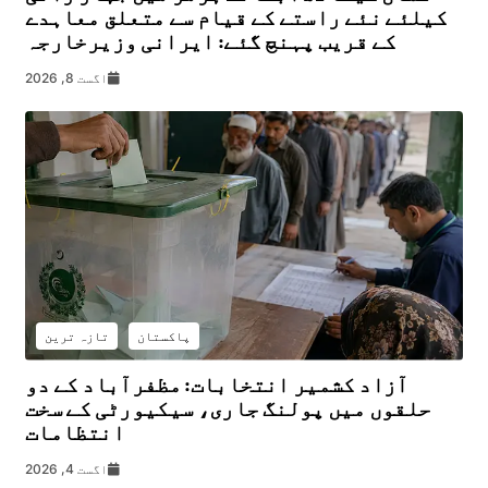
کیلئے نئے راستے کے قیام سے متعلق معاہدے
کے قریب پہنچ گئے: ایرانی وزیرخارجہ
اگست 8, 2026
پاکستان
تازہ ترین
آزاد کشمیر انتخابات: مظفرآباد کے دو
حلقوں میں پولنگ جاری، سیکیورٹی کے سخت
انتظامات
اگست 4, 2026