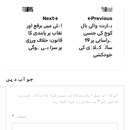
Previous
Next
بھارت؛ والی بال
اٹلی میں برقع اور
کوچ کی جنسی
نقاب پر پابندی کا
ہراسانی پر 19
قانون؛ خلاف ورزی
سالہ کھلاڑی کی
پر سزا بھی ہوگی
خودکشی
جواب دیں
آپ کا ای میل ایڈریس شائع نہیں کیا جائے گا۔
ضروری
خانوں کو
*
سے نشان زد کیا گیا ہے
تبصرہ
*