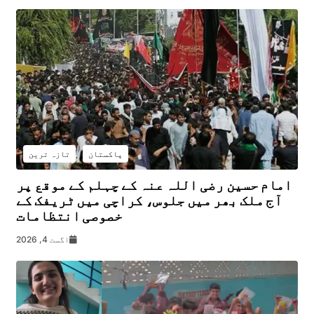
پاکستان
تازہ ترین
امام حسین رضی اللہ عنہ کے چہلم کے موقع پر
آج ملک بھر میں جلوس، کراچی میں ٹریفک کے
خصوصی انتظامات
اگست 4, 2026