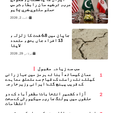
عرب، ترڪيه سان رابطا، ٽرمپ
حملو ملتوي ڪري ڇڏيو
اگست 2, 2026
جاپان میں 6.8 شدت کا زلزلہ،
13 افراد جاں بحق، متعدد
لاپتا
جولائی 29, 2026
سب سے زیادہ مقبول
1
عمان کیساتھ آبنائے ہرمز میں جہاز رانی
کیلئے نئے راستے کے قیام سے متعلق معاہدے
کے قریب پہنچ گئے: ایرانی وزیرخارجہ
2
آزاد کشمیر انتخابات: مظفرآباد کے دو
حلقوں میں پولنگ جاری، سیکیورٹی کے سخت
انتظامات
امام حسین رضی اللہ عنہ کے چہلم کے موقع پر