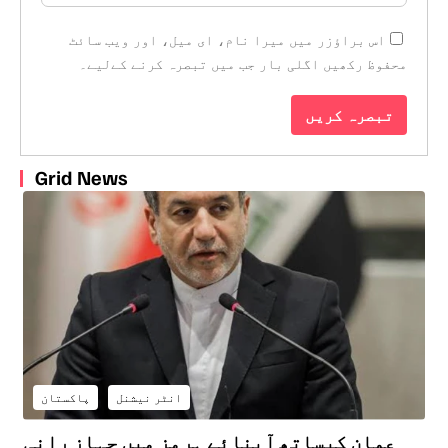
اس براؤزر میں میرا نام، ای میل، اور ویب سائٹ
محفوظ رکھیں اگلی بار جب میں تبصرہ کرنے کےلیے۔
Grid News
انٹر نیشنل
پاکستان
عمان کیساتھ آبنائے ہرمز میں جہاز رانی