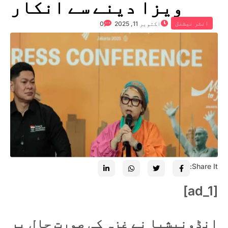
ویزا دینے سے انکار
انٹر نیشنل
اکتوبر 11, 2025
0
Share It:
[ad_1]
انڈونیشیا نے غزہ کی صورت حال پر