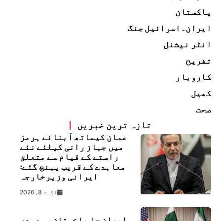
پاکستان
ایران۔اسرائیل جنگ
انٹر نیشنل
تفریح
کاروبار
کھیل
صحت
تازہ ترین خبریں
عمان کیساتھ آبنائے ہرمز
میں جہاز رانی کیلئے نئے
راستے کے قیام سے متعلق
معاہدے کے قریب پہنچ گئے:
ایرانی وزیرخارجہ
اگست 8, 2026
ايران جا پاڪستان، سعودي