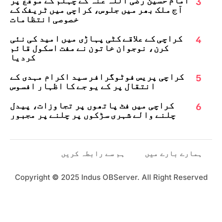
3
آج ملک بھر میں جلوس، کراچی میں ٹریفک کے
خصوصی انتظامات
4
کراچی کے علاقے کٹی پہاڑی میں امید کی نئی
کرن، نوجوان خاتون نے مفت اسکول قائم
کردیا
5
کراچی پریس فوٹوگرافر سید اکرام مہدی کے
انتقال پر کے یو جے کا اظہارِ افسوس
6
کراچی میں فٹ پاتھوں پر تجاوزات، پیدل
چلنے والے شہری سڑکوں پر چلنے پر مجبور
ہمارے بارے میں
ہم سے رابطہ کریں
Copyright
©
2025 Indus OBServer. All Right Reserved