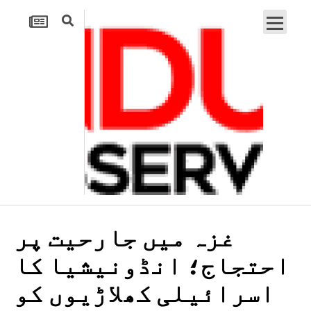
غزہ میں جارحیت پر
احتجاج؛ انڈونیشیا کا
اسرائیلی کھلاڑیوں کو