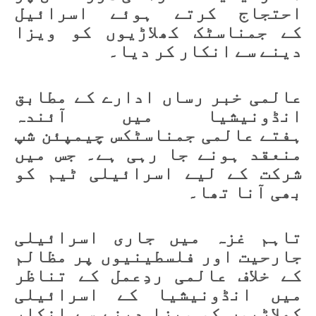
احتجاج کرتے ہوئے اسرائیل
کے جمناسٹک کھلاڑیوں کو ویزا
دینے سے انکار کر دیا۔
عالمی خبر رساں ادارے کے مطابق
انڈونیشیا میں آئندہ
ہفتے عالمی جمناسٹکس چیمپئن شپ
منعقد ہونے جا رہی ہے۔ جس میں
شرکت کے لیے اسرائیلی ٹیم کو
بھی آنا تھا۔
تاہم غزہ میں جاری اسرائیلی
جارحیت اور فلسطینیوں پر مظالم
کے خلاف عالمی ردِعمل کے تناظر
میں انڈونیشیا کے اسرائیلی
کھلاڑیوں کو ویزا دینے سے انکار