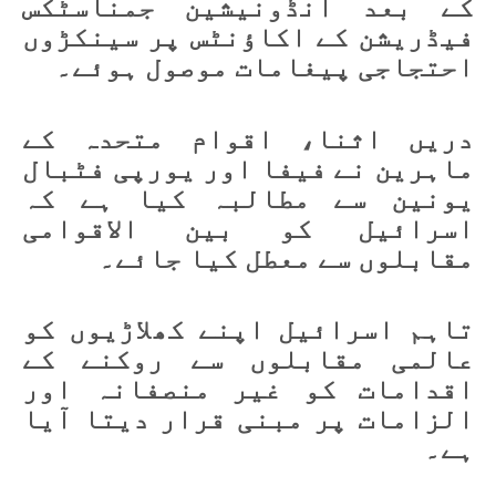
کے بعد انڈونیشین جمناسٹکس
فیڈریشن کے اکاؤنٹس پر سینکڑوں
احتجاجی پیغامات موصول ہوئے۔
دریں اثنا، اقوام متحدہ کے
ماہرین نے فیفا اور یورپی فٹبال
یونین سے مطالبہ کیا ہے کہ
اسرائیل کو بین الاقوامی
مقابلوں سے معطل کیا جائے۔
تاہم اسرائیل اپنے کھلاڑیوں کو
عالمی مقابلوں سے روکنے کے
اقدامات کو غیر منصفانہ اور
الزامات پر مبنی قرار دیتا آیا
ہے۔