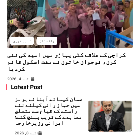
پاکستان
تازہ ترین
کراچی کے علاقے کٹی پہاڑی میں امید کی نئی
کرن، نوجوان خاتون نے مفت اسکول قائم
کردیا
اگست 4, 2026
Latest Post
عمان کیساتھ آبنائے ہرمز
میں جہاز رانی کیلئے نئے
راستے کے قیام سے متعلق
معاہدے کے قریب پہنچ گئے:
ایرانی وزیرخارجہ
اگست 8, 2026