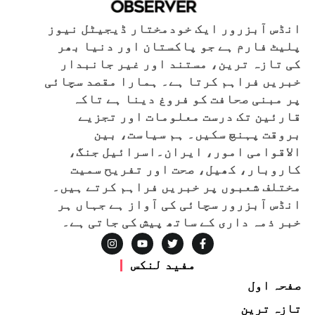
انڈس آبزرور ایک خودمختار ڈیجیٹل نیوز
پلیٹ فارم ہے جو پاکستان اور دنیا بھر
کی تازہ ترین، مستند اور غیر جانبدار
خبریں فراہم کرتا ہے۔ ہمارا مقصد سچائی
پر مبنی صحافت کو فروغ دینا ہے تاکہ
قارئین تک درست معلومات اور تجزیے
بروقت پہنچ سکیں۔ ہم سیاست، بین
الاقوامی امور، ایران۔اسرائیل جنگ،
کاروبار، کھیل، صحت اور تفریح سمیت
مختلف شعبوں پر خبریں فراہم کرتے ہیں۔
انڈس آبزرور سچائی کی آواز ہے جہاں ہر
خبر ذمہ داری کے ساتھ پیش کی جاتی ہے۔
مفید لنکس
صفحہ اول
تازہ ترین