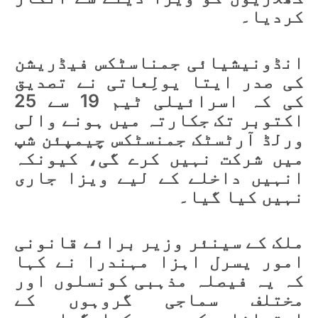
کردیا۔
انڈونیشیائی جمناسٹکس فیڈریشن
کی صدر ایتا یولِعاتی نے تصدیق
کی کہ اسرائیلی ٹیم 19 سے 25
اکتوبر تک جکارتہ میں ہونے والی
ورلڈ آرٹسٹک جمنسٹکس چیمپئن شپ
میں شرکت نہیں کرے گی، کیونکہ
انہیں داخلے کے لیے ویزا جاری
نہیں کیا گیا۔
ملک کے سینئر وزیر برائے قانونی
امور یسرل اہزا مہندرا نے کہا
کہ یہ فیصلہ مذہبی کونسلوں اور
مختلف سماجی گروہوں کے