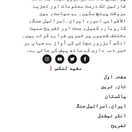
قارئین تک درست معلومات اور تجزیے
بروقت پہنچ سکیں۔ ہم سیاست، بین
الاقوامی امور، ایران۔اسرائیل جنگ،
کاروبار، کھیل، صحت اور تفریح سمیت
مختلف شعبوں پر خبریں فراہم کرتے ہیں۔
انڈس آبزرور سچائی کی آواز ہے جہاں ہر
خبر ذمہ داری کے ساتھ پیش کی جاتی ہے۔
مفید لنکس
صفحہ اول
تازہ ترین
پاکستان
ایران۔اسرائیل جنگ
انٹر نیشنل
تفریح