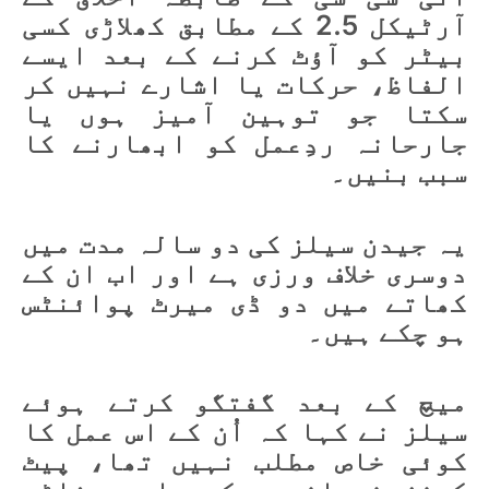
آرٹیکل 2.5 کے مطابق کھلاڑی کسی
بیٹر کو آؤٹ کرنے کے بعد ایسے
الفاظ، حرکات یا اشارے نہیں کر
سکتا جو توہین آمیز ہوں یا
جارحانہ ردِعمل کو ابھارنے کا
سبب بنیں۔
یہ جیدن سیلز کی دو سالہ مدت میں
دوسری خلاف ورزی ہے اور اب ان کے
کھاتے میں دو ڈی میرٹ پوائنٹس
ہو چکے ہیں۔
میچ کے بعد گفتگو کرتے ہوئے
سیلز نے کہا کہ اُن کے اس عمل کا
کوئی خاص مطلب نہیں تھا، پیٹ