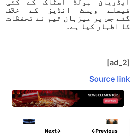
ایڈریان ہولڈ اسٹاک کے کئی
فیصلے ویسٹ انڈیز کے خلاف
گئے جس پر میزبان ٹیم نے تحفظات
کا اظہار کیا ہے۔
[ad_2]
Source link
Previous
Next