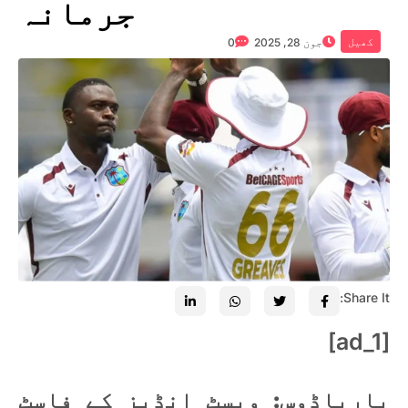
جرمانہ
کھیل
جون 28, 2025
0
Share It:
[ad_1]
بارباڈوس: ویسٹ انڈیز کے فاسٹ