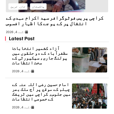
پاکستان
تازہ ترین
کراچی پریس فوٹوگرافر سید اکرام مہدی کے
انتقال پر کے یو جے کا اظہارِ افسوس
اگست 4, 2026
Latest Post
آزاد کشمیر انتخابات:
مظفرآباد کے دو حلقوں میں
پولنگ جاری، سیکیورٹی کے
سخت انتظامات
اگست 4, 2026
امام حسین رضی اللہ عنہ کے
چہلم کے موقع پر آج ملک بھر
میں جلوس، کراچی میں ٹریفک
کے خصوصی انتظامات
اگست 4, 2026