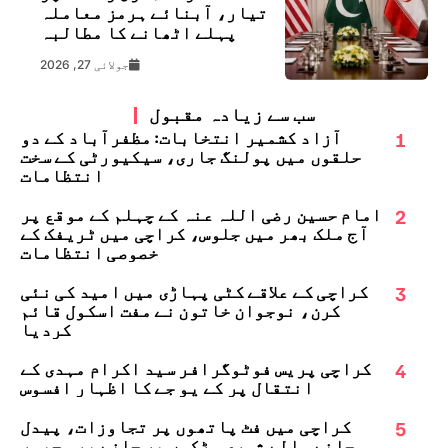
تیار، آبنائے ہرمز معاملہ
پہلے اٹھانے کا مطالبہ
جولائی 27, 2026
سب سے زیادہ مقبول
1
آزاد کشمیر انتخابات: مظفرآباد کے دو
حلقوں میں پولنگ جاری، سیکیورٹی کے سخت
انتظامات
2
امام حسین رضی اللہ عنہ کے چہلم کے موقع پر
آج ملک بھر میں جلوس، کراچی میں ٹریفک کے
خصوصی انتظامات
3
کراچی کے علاقے کٹی پہاڑی میں امید کی نئی
کرن، نوجوان خاتون نے مفت اسکول قائم
کردیا
4
کراچی پریس فوٹوگرافر سید اکرام مہدی کے
انتقال پر کے یو جے کا اظہارِ افسوس
5
کراچی میں فٹ پاتھوں پر تجاوزات، پیدل
چلنے والے شہری سڑکوں پر چلنے پر مجبور