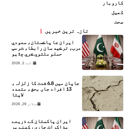
کاروبار
کھیل
صحت
تازہ ترین خبریں
ايران جا پاڪستان، سعودي
عرب، ترڪيه سان رابطا، ٽرمپ
حملو ملتوي ڪري ڇڏيو
اگست 2, 2026
جاپان میں 6.8 شدت کا زلزلہ،
13 افراد جاں بحق، متعدد
لاپتا
جولائی 29, 2026
ایران پاکستان کے ذریعے
مذاکرات جاری رکھنے پر