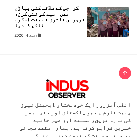
کراچی کے علاقے کٹی پہاڑی
میں امید کی نئی کرن،
نوجوان خاتون نے مفت اسکول
قائم کردیا
اگست 4, 2026
انڈس آبزرور ایک خودمختار ڈیجیٹل نیوز
پلیٹ فارم ہے جو پاکستان اور دنیا بھر
کی تازہ ترین، مستند اور غیر جانبدار
خبریں فراہم کرتا ہے۔ ہمارا مقصد سچائی
پر مبنی صحافت کو فروغ دینا ہے تاکہ