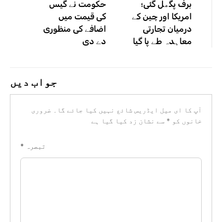
برف پگھل گئی؛
حکومت نے گیس
امریکا اور چین کے
کی قیمت میں
درمیان تجارتی
اضافے کی منظوری
معاہدہ طے پا گیا
دے دی
جواب دیں
آپ کا ای میل ایڈریس شائع نہیں کیا جائے گا۔
ضروری
خانوں کو
*
سے نشان زد کیا گیا ہے
تبصرہ
*