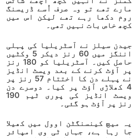
کمنز نے انہیں کچھ اچھے شاٹس
مارے تھے تو وہ صرف اُسے ڈریسنگ
روم دکھا رہے تھے لیکن اس میں
کچھ خاص بات نہیں تھی۔
جیدن سیلز نے آسٹریلیا کی پہلی
اننگز میں 60 رنز دیکر 5 وکٹیں
حاصل کیں۔ آسٹریلیا کو 180 رنز
پر آؤٹ کرنے کے بعد ویسٹ انڈیز
نے پہلے دن کا اختتام 57 رنز پر
4 کھلاڑی آؤٹ پر کیا۔ دوسرے دن
ویسٹ انڈیز کی پوری ٹیم 190
رنز پر آؤٹ ہو گئی۔
یہ میچ کینسنگٹن اوول میں کھیلا
جا رہا ہے، جہاں ٹی وی امپائر