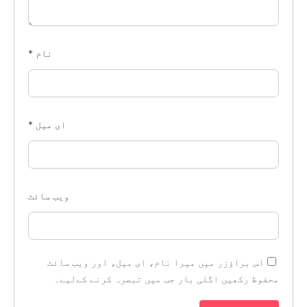
نام
*
ای میل
*
ویب‌ سائٹ
اس براؤزر میں میرا نام، ای میل، اور ویب سائٹ
محفوظ رکھیں اگلی بار جب میں تبصرہ کرنے کےلیے۔