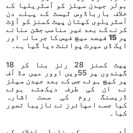
بولر جیدن سیلز کو آسٹریلیا کے
خلاف بارباڈوس ٹیسٹ کے پہلے دن
آسٹریلوی کپتان پیٹ کمنز کو آؤٹ
کرنے کے بعد غیر مناسب جشن منانے
پر 15 فیصد میچ فیس کا جرمانہ اور
ایک ڈی میرٹ پوائنٹ دیا گیا ہے۔
پیٹ کمنز 28 رنز بنا کر 18
گیندوں پر 55ویں اوور میں مڈ آف
پر کیچ ہوئے جس کے بعد جیدن سیلز
نے ان کی طرف دیکھتے ہوئے
ڈریسنگ روم کی سمت اشارہ
کیا جسے امپائرز نے نازیبا تصور
کیا۔
آئی سی سی کے ضابطہ اخلاق کے