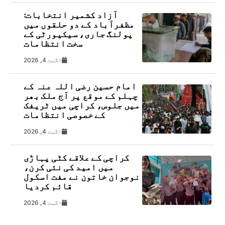
آزاد کشمیر انتخابات:
مظفرآباد کے دو حلقوں میں
پولنگ جاری، سیکیورٹی کے
سخت انتظامات
اگست 4, 2026
امام حسین رضی اللہ عنہ کے
چہلم کے موقع پر آج ملک بھر
میں جلوس، کراچی میں ٹریفک
کے خصوصی انتظامات
اگست 4, 2026
کراچی کے علاقے کٹی پہاڑی
میں امید کی نئی کرن،
نوجوان خاتون نے مفت اسکول
قائم کردیا
اگست 4, 2026