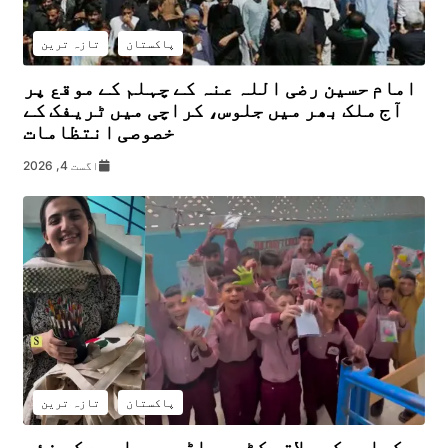
پاکستان
تازہ ترین
امام حسین رضی اللہ عنہ کے چہلم کے موقع پر
آج ملک بھر میں جلوس، کراچی میں ٹریفک کے
خصوصی انتظامات
اگست 4, 2026
پاکستان
تازہ ترین
کراچی کے علاقے کٹی پہاڑی میں امید کی نئی