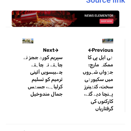
Previous
Next
ٹی ایل پی کا
سپریم کورٹ ججز نے
ممکنہ مارچ؛
چاہتے نہ چاہتے
جڑواں شہروں
چھبیسویں آئینی
میں سکیورٹی
ترمیم کو تسلیم
سخت، کنٹینرز
کرلیاہے، جسٹس
پہنچا دیے گئے،
جمال مندوخیل
کارکنوں کی
گرفتاریاں