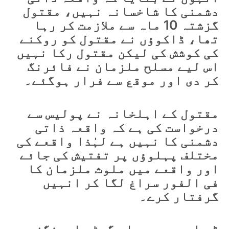
دشمنی کا شاخسانہ نہیں، مقتول
گزشتہ 10 ماہ سے ملازمت کر رہا
تھا، ڈاکوؤں نے مقتول کو روکنے
کی کوشش کی لیکن مقتول رکا نہیں
اس لیے مسلح ملزمان نے فائرنگ
کر دی اور موقع سے فرار ہوگئے۔
مقتول کے اہلخانہ نے پولیس سے
درخواست کی ہے کہ واقعہ ذاتی
دشمنی کا نہیں ہے لہٰذا واقعے کی
مختلف پہلوؤں پر تفتیش کی جائے
اور واقعے میں ملوث ملزمان کا
فی الفور سراغ لگا کر انہیں
گرفتار کرے۔