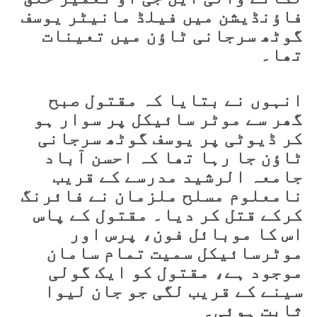
فاؤنڈیشن میں فیلڈ مانیٹر یوسف
گوٹھ سرجانی ٹاؤن میں تعینات
تھا۔
انہوں نے بتایا کہ مقتول صبح
گھر سے موٹر سائیکل پر سوار ہو
کر ڈیوٹی پر یوسف گوٹھ سرجانی
ٹاؤن جا رہا تھا کہ احسن آباد
جامعہ الرشید مدرسے کے قریب
نامعلوم مسلح ملزمان نے فائرنگ
کرکے قتل کر دیا۔ مقتول کے پاس
اس کا موبائل فون، پرس اور
موٹرسائیکل سمیت تمام سامان
موجود ہے، مقتول کو ایک گولی
سینے کے قریب لگی جو جان لیوا
ثابت ہوئی۔