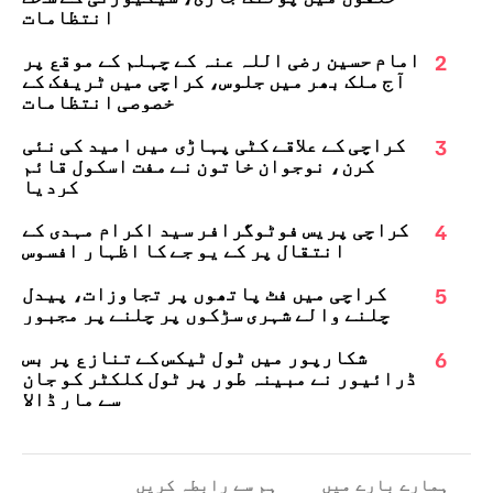
انتظامات
2
امام حسین رضی اللہ عنہ کے چہلم کے موقع پر
آج ملک بھر میں جلوس، کراچی میں ٹریفک کے
خصوصی انتظامات
3
کراچی کے علاقے کٹی پہاڑی میں امید کی نئی
کرن، نوجوان خاتون نے مفت اسکول قائم
کردیا
4
کراچی پریس فوٹوگرافر سید اکرام مہدی کے
انتقال پر کے یو جے کا اظہارِ افسوس
5
کراچی میں فٹ پاتھوں پر تجاوزات، پیدل
چلنے والے شہری سڑکوں پر چلنے پر مجبور
6
شکارپور میں ٹول ٹیکس کے تنازع پر بس
ڈرائیور نے مبینہ طور پر ٹول کلکٹر کو جان
سے مار ڈالا
ہمارے بارے میں
ہم سے رابطہ کریں