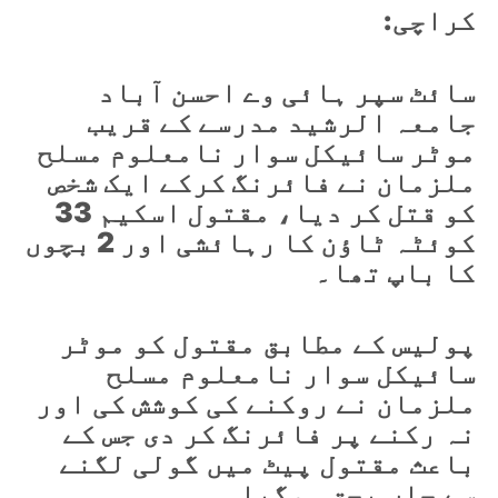
کراچی:
سائٹ سپر ہائی وے احسن آباد
جامعہ الرشید مدرسے کے قریب
موٹر سائیکل سوار نامعلوم مسلح
ملزمان نے فائرنگ کرکے ایک شخص
کو قتل کر دیا، مقتول اسکیم 33
کوئٹہ ٹاؤن کا رہائشی اور 2 بچوں
کا باپ تھا۔
پولیس کے مطابق مقتول کو موٹر
سائیکل سوار نامعلوم مسلح
ملزمان نے روکنے کی کوشش کی اور
نہ رکنے پر فائرنگ کر دی جس کے
باعث مقتول پیٹ میں گولی لگنے
سے جاں بحق ہوگیا۔