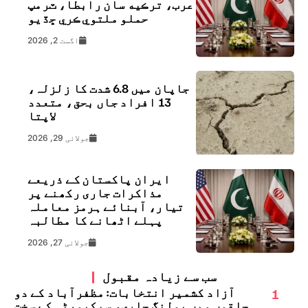
عرب، ترڪيه سان رابطا، ٽرمپ
حملو ملتوي ڪري ڇڏيو
اگست 2, 2026
جاپان میں 6.8 شدت کا زلزلہ،
13 افراد جاں بحق، متعدد
لاپتا
جولائی 29, 2026
ایران پاکستان کے ذریعے
مذاکرات جاری رکھنے پر
تیار، آبنائے ہرمز معاملہ
پہلے اٹھانے کا مطالبہ
جولائی 27, 2026
سب سے زیادہ مقبول
1
آزاد کشمیر انتخابات: مظفرآباد کے دو
حلقوں میں پولنگ جاری، سیکیورٹی کے سخت