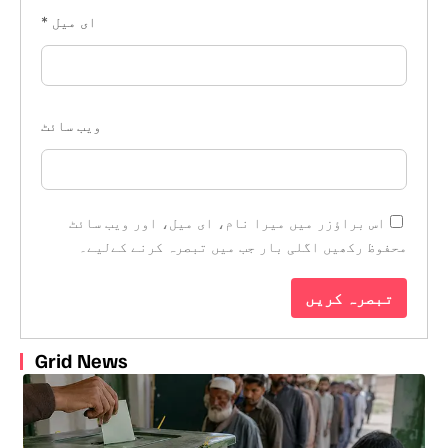
ای میل
*
ویب‌ سائٹ
اس براؤزر میں میرا نام، ای میل، اور ویب سائٹ
محفوظ رکھیں اگلی بار جب میں تبصرہ کرنے کےلیے۔
Grid News