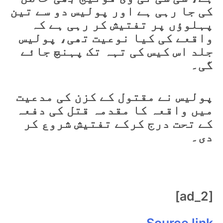
کی جا رہی ہے اور پولیس دو سے تین
پہلوؤں پر تفتیش کر رہی ہے کہ
واقعے کی کیا نوعیت تھی، پولیس
جلد اس کیس کی تہہ تک پہنچ جائے
گی۔
پولیس نے مقتول کے کزن کی مدعیت
میں واقعہ کا مقدمہ قتل کی دفعہ
کے تحت درج کرکے تفتیش شروع کر
دی۔
[ad_2]
Source link