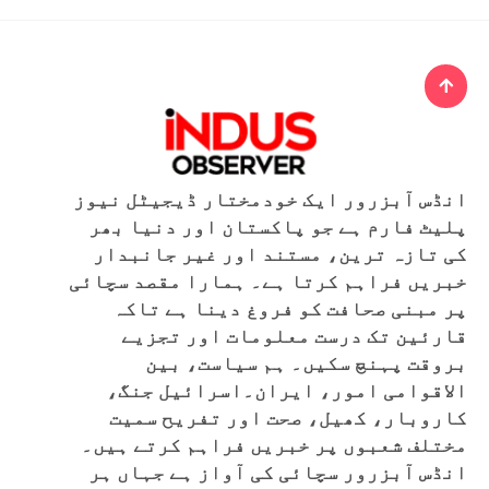
انڈس آبزرور ایک خودمختار ڈیجیٹل نیوز
پلیٹ فارم ہے جو پاکستان اور دنیا بھر
کی تازہ ترین، مستند اور غیر جانبدار
خبریں فراہم کرتا ہے۔ ہمارا مقصد سچائی
پر مبنی صحافت کو فروغ دینا ہے تاکہ
قارئین تک درست معلومات اور تجزیے
بروقت پہنچ سکیں۔ ہم سیاست، بین
الاقوامی امور، ایران۔اسرائیل جنگ،
کاروبار، کھیل، صحت اور تفریح سمیت
مختلف شعبوں پر خبریں فراہم کرتے ہیں۔
انڈس آبزرور سچائی کی آواز ہے جہاں ہر