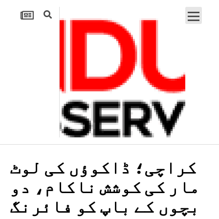
کراچی؛ ڈاکوؤں کی لوٹ
مار کی کوشش ناکام، دو
بچوں کے باپ کو فائرنگ