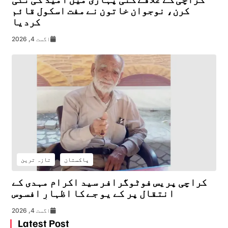
کرن، نوجوان خاتون نے مفت اسکول قائم
کردیا
اگست 4, 2026
پاکستان
تازہ ترین
کراچی پریس فوٹوگرافر سید اکرام مہدی کے
انتقال پر کے یو جے کا اظہارِ افسوس
اگست 4, 2026
Latest Post