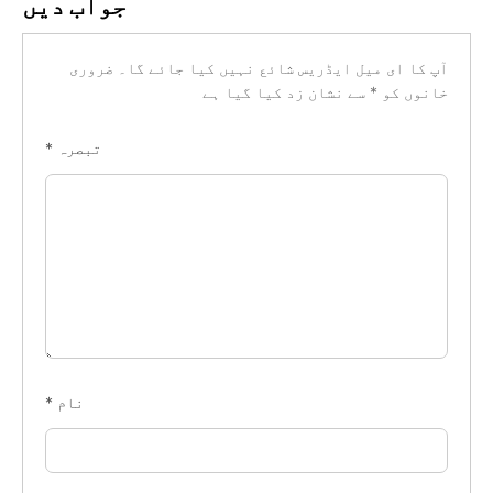
جواب دیں
آپ کا ای میل ایڈریس شائع نہیں کیا جائے گا۔
ضروری
خانوں کو
*
سے نشان زد کیا گیا ہے
تبصرہ
*
نام
*