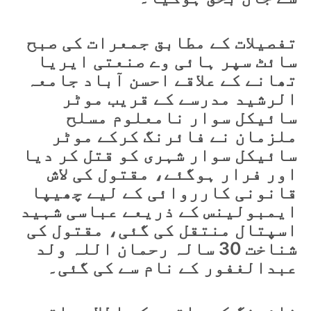
تفصیلات کے مطابق جمعرات کی صبح
سائٹ سپر ہائی وے صنعتی ایریا
تھانے کے علاقے احسن آباد جامعہ
الرشید مدرسے کے قریب موٹر
سائیکل سوار نامعلوم مسلح
ملزمان نے فائرنگ کرکے موٹر
سائیکل سوار شہری کو قتل کر دیا
اور فرار ہوگئے، مقتول کی لاش
قانونی کارروائی کے لیے چھیپا
ایمبولینس کے ذریعے عباسی شہید
اسپتال منتقل کی گئی، مقتول کی
شناخت 30 سالہ رحمان اللہ ولد
عبدالغفور کے نام سے کی گئی۔