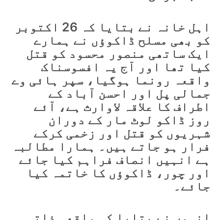
اہل خانہ نے بتایا کہ 26 اکتوبر
کو بھی مسلح ڈاکوؤں نے ہمارے
ایک ساتھی منصور محسود کو قتل
کیا تھا اور آج یہ افسوسناک
واقعہ رونما ہوگیا، سپر ہائی وے
جمالی پل اور احسن آباد کے
اطراف کا علاقہ لاوارث ہے، آئے
روز ڈاکو لوٹ مار کے دوران
شہریوں کو قتل اور زخمی کرکے
فرار ہو جاتے ہیں۔ ہمارا مطالبہ
ہے انہیں انصاف فراہم کیا جائے
اور چور، ڈاکوؤں کا خاتمہ کیا
جائے۔
انہوں نے بتایا کہ واقعہ ذاتی