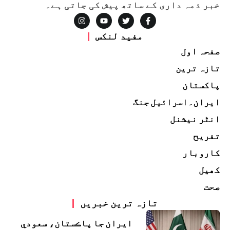
خبر ذمہ داری کے ساتھ پیش کی جاتی ہے۔
مفید لنکس
صفحہ اول
تازہ ترین
پاکستان
ایران۔اسرائیل جنگ
انٹر نیشنل
تفریح
کاروبار
کھیل
صحت
تازہ ترین خبریں
ايران جا پاڪستان، سعودي