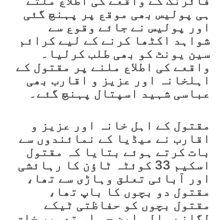
فائرنگ کے واقعے کی اطلاع ملتے
ہی پولیس بھی موقع پر پہنچ گئی
اور پولیس نے جائے وقوع سے
شواہد اکٹھا کرنے کے لیے کرائم
سین یونٹ کو بھی طلب کرلیا۔
واقعے کی اطلاع ملنے پر مقتول کے
اہلخانہ اور عزیز و اقارب بھی
عباسی شہید اسپتال پہنچ گئے۔
مقتول کے اہل خانہ اور عزیز و
اقارب نے میڈیا کے نمائندوں سے
بات کرتے ہوئے بتایا کہ مقتول
اسکیم 33 کوئٹہ ٹاؤن کا رہائشی
اور آبائی تعلق وہاڑی سے تھا،
مقتول دو بچوں کا باپ تھا،
مقتول بچوں کو حفاظتی ٹیکے
لگانے والی این جی او تعمیر خلق