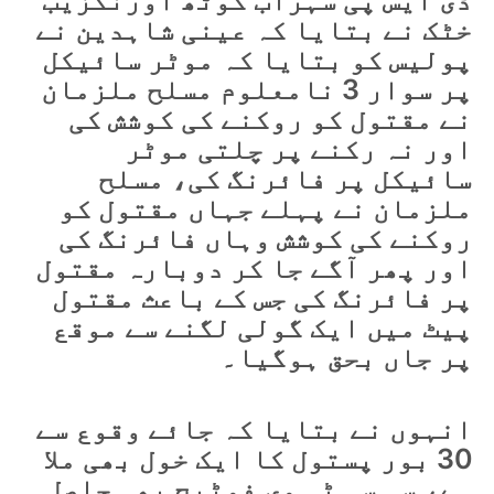
ڈی ایس پی سہراب گوٹھ اورنگزیب
خٹک نے بتایا کہ عینی شاہدین نے
پولیس کو بتایا کہ موٹر سائیکل
پر سوار 3 نامعلوم مسلح ملزمان
نے مقتول کو روکنے کی کوشش کی
اور نہ رکنے پر چلتی موٹر
سائیکل پر فائرنگ کی، مسلح
ملزمان نے پہلے جہاں مقتول کو
روکنے کی کوشش وہاں فائرنگ کی
اور پھر آگے جا کر دوبارہ مقتول
پر فائرنگ کی جس کے باعث مقتول
پیٹ میں ایک گولی لگنے سے موقع
پر جاں بحق ہوگیا۔
انہوں نے بتایا کہ جائے وقوع سے
30 بور پستول کا ایک خول بھی ملا
ہے، سی سی ٹی وی فوٹیج بھی حاصل