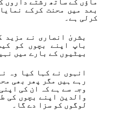
ماؤں کے ساتھ رشتے داروں کے
بعد میں محنت کرکے نمایاں
کرلی ہے۔
بشریٰ انصاری نے مزید 
باپ اپنے بچوں کو کیس
بیٹیوں کے بارے میں نہی
انہوں نے کہا کیا وہ نہ
رہے ہیں مگر پھر بھی محب
وجہ سے ہے کہ ان کی اپنی
والدین اپنے بچوں کی طر
لوگوں کو سزا دے گا۔