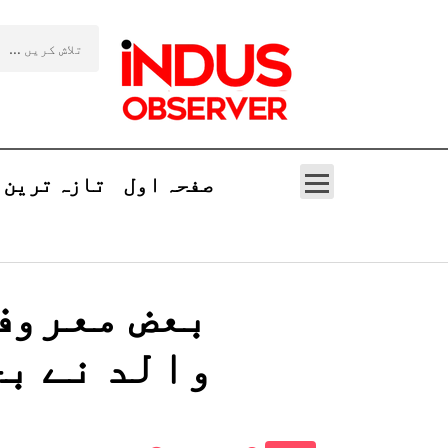
صفحہ اول
تازہ ترین
بعض معروف
والد نے بچ