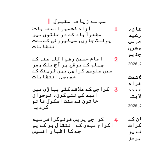
سب سے زیادہ مقبول
1
آزاد کشمیر انتخابات:
تان،
مظفرآباد کے دو حلقوں میں
رڪيه
پولنگ جاری، سیکیورٹی کے سخت
ٽرمپ
انتظامات
 ڪري
ڏيو
2
امام حسین رضی اللہ عنہ کے
چہلم کے موقع پر آج ملک بھر
میں جلوس، کراچی میں ٹریفک کے
خصوصی انتظامات
جاپان میں 6.8 شدت
زلہ، 13 افراد
3
کراچی کے علاقے کٹی پہاڑی میں
تعدد
امید کی نئی کرن، نوجوان
اپتا
خاتون نے مفت اسکول قائم
کردیا
ن کے
4
کراچی پریس فوٹوگرافر سید
کرات
اکرام مہدی کے انتقال پر کے یو
جے کا اظہارِ افسوس
ے پر
ہرمز