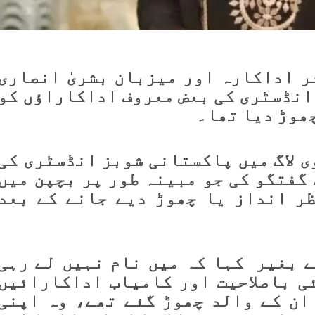
ر اداکارہ اور میزبان بشریٰ انصاری
انڈسٹری کی بعض معروف اداکاراؤں کو
چھوڑ دیا تھا۔
ی لاگ میں پاکستانی شوبز انڈسٹری کی
گفتگو کی جو مبینہ طور پر بچپن میں
ر انداز یا چھوڑ دیے جانے کے بعد
ے بغیر کہا کہ میں نام نہیں لے رہی
ی باصلاحیت اور کامیاب اداکارائیں
ان کے والد چھوڑ گئے تھے، وہ اپنی