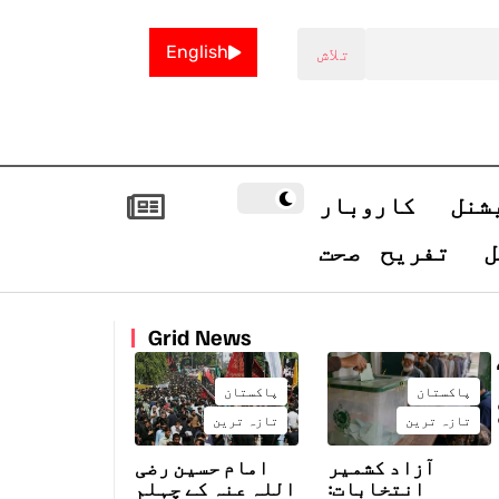
English
شنل
کاروبار
ل
تفریح
صحت
Grid News
پاکستان
پاکستان
تازہ ترین
تازہ ترین
آزاد کشمیر
امام حسین رضی
انتخابات:
اللہ عنہ کے چہلم