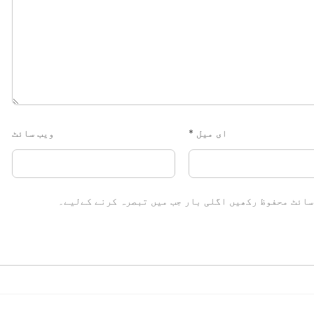
ای میل
*
ویب‌ سائٹ
سائٹ محفوظ رکھیں اگلی بار جب میں تبصرہ کرنے کےلیے۔