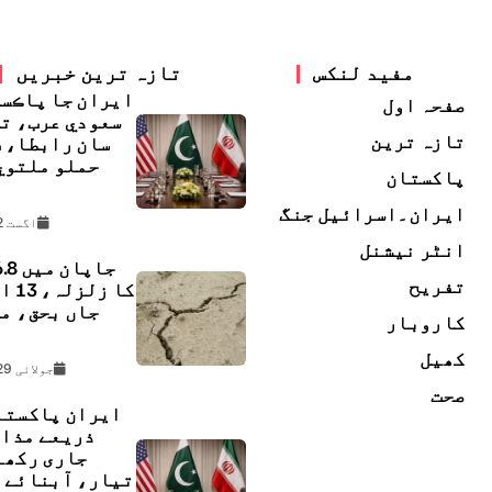
مفید لنکس
تازہ ترین خبریں
ايران جا پاڪس
صفحہ اول
سعودي عرب، ت
تازہ ترین
سان رابطا، 
حملو ملتوي
پاکستان
ڇ
ایران۔اسرائیل جنگ
اگست 2, 2026
انٹر نیشنل
تفریح
کا زل
جاں بحق، م
کاروبار
ل
کھیل
جولائی 29, 2026
صحت
ایران پاکستا
ذریعے مذا
جاری رکھن
تیار، آبنائے 