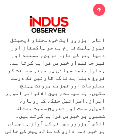
انڈس آبزرور ایک خودمختار ڈیجیٹل
نیوز پلیٹ فارم ہے جو پاکستان اور
دنیا بھر کی تازہ ترین، مستند اور
غیر جانبدار خبریں فراہم کرتا ہے۔
ہمارا مقصد سچائی پر مبنی صحافت کو
فروغ دینا ہے تاکہ قارئین تک درست
معلومات اور تجزیے بروقت پہنچ
سکیں۔ ہم سیاست، بین الاقوامی امور،
ایران۔اسرائیل جنگ، کاروبار،
کھیل، صحت اور تفریح سمیت مختلف
شعبوں پر خبریں فراہم کرتے ہیں۔
انڈس آبزرور سچائی کی آواز ہے جہاں
ہر خبر ذمہ داری کے ساتھ پیش کی جاتی