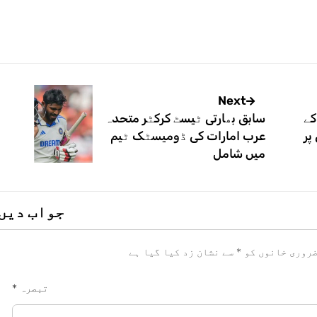
Next
کے
سابق بھارتی ٹیسٹ کرکٹر متحدہ
پر
عرب امارات کی ڈومیسٹک ٹیم
میں شامل
جواب دیں
روری خانوں کو
*
سے نشان زد کیا گیا ہے
تبصرہ
*