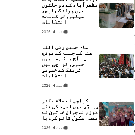
مظفرآباد کے دو حلقوں
میں پولنگ جاری،
سیکیورٹی کے سخت
انتظامات
اگست 4, 2026
امام حسین رضی اللہ
عنہ کے چہلم کے موقع
پر آج ملک بھر میں
جلوس، کراچی میں
ٹریفک کے خصوصی
انتظامات
اگست 4, 2026
کراچی کے علاقے کٹی
پہاڑی میں امید کی نئی
کرن، نوجوان خاتون نے
مفت اسکول قائم کردیا
اگست 4, 2026