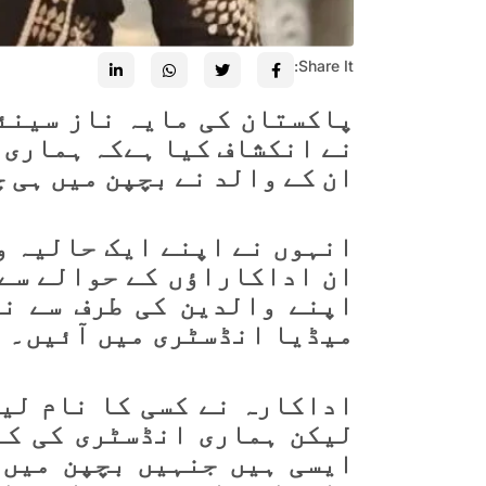
Share It:
پاکستان کی مایہ ناز سینئ
نے انکشاف کیا ہےکہ
ہماری 
ان کے والد نے بچپن میں ہی 
انہوں نے اپنے ایک حالیہ و
ان اداکاراؤں کے حوالے سے 
اپنے والدین کی طرف سے نظ
میڈیا انڈسٹری میں آئیں۔
اداکارہ نے کسی کا نام لی
لیکن ہماری انڈسٹری کی کئ
ایسی ہیں جنہیں بچپن میں 