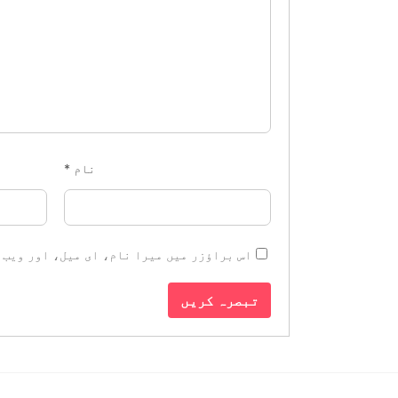
نام
*
اس براؤزر میں میرا نام، ای میل، اور ویب 