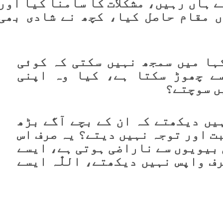
 ہاں رہیں، مشکلات کا سامنا کیا اور
 مقام حاصل کیا، کچھ نے شادی بھی
کہا میں سمجھ نہیں سکتی کہ کوئی
ے چھوڑ سکتا ہے، کیا وہ اپنی
ں سوچتے؟
یں دیکھتے کہ ان کے بچے آگے بڑھ
ت اور توجہ نہیں دیتے؟ یہ صرف اس
 بیویوں سے ناراضی ہوتی ہے، ایسے
ف واپس نہیں دیکھتے، اللّٰہ ایسے