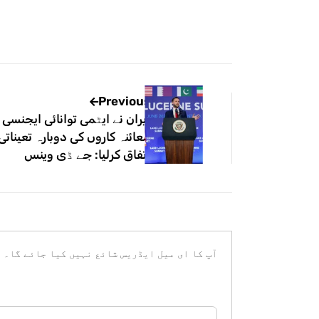
Previous
ایران نے ایٹمی توانائی ایجنسی 
معائنہ کاروں کی دوبارہ تعیناتی 
اتفاق کرلیا: جے ڈی وینس
آپ کا ای میل ایڈریس شائع نہیں کیا جائے گا۔
ض