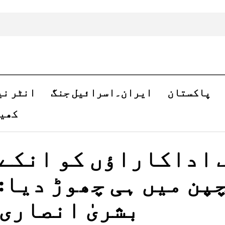
پاکستان
ایران۔اسرائیل جنگ
انٹر نی
کھی
 اداکاراؤں کو انکے
پن میں ہی چھوڑ دیا:
بشریٰ انصاری