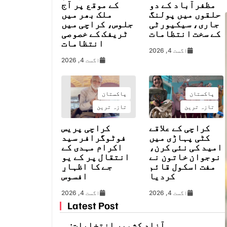
مظفرآباد کے دو
کے موقع پر آج
حلقوں میں پولنگ
ملک بھر میں
جاری، سیکیورٹی
جلوس، کراچی میں
کے سخت انتظامات
ٹریفک کے خصوصی
انتظامات
اگست 4, 2026
اگست 4, 2026
پاکستان
پاکستان
تازہ ترین
تازہ ترین
کراچی کے علاقے
کراچی پریس
کٹی پہاڑی میں
فوٹوگرافر سید
امید کی نئی کرن،
اکرام مہدی کے
نوجوان خاتون نے
انتقال پر کے یو
مفت اسکول قائم
جے کا اظہارِ
کردیا
افسوس
اگست 4, 2026
اگست 4, 2026
Latest Post
آزاد کشمیر انتخابات: