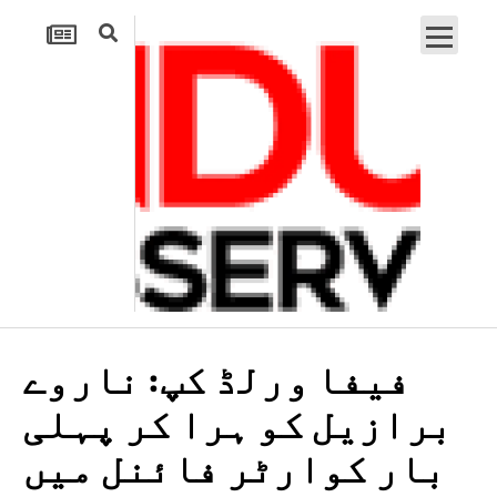
فیفا ورلڈ کپ: ناروے
برازیل کو ہرا کر پہلی
بار کوارٹر فائنل میں