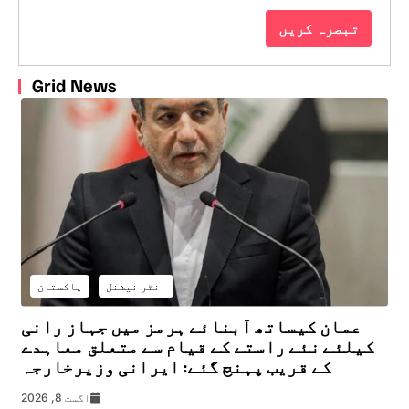
Grid News
انٹر نیشنل
پاکستان
عمان کیساتھ آبنائے ہرمز میں جہاز رانی
کیلئے نئے راستے کے قیام سے متعلق معاہدے
کے قریب پہنچ گئے: ایرانی وزیرخارجہ
اگست 8, 2026