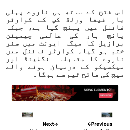
اس فتح کے ساتھ ہی ناروے پہلی
بار فیفا ورلڈ کپ کے کوارٹر
فائنل میں پہنچ گیا ہے، جبکہ
پانچ بار کی عالمی چیمپئن
برازیل کا میگا ایونٹ میں سفر
ختم ہو گیا۔ کوارٹر فائنل میں
ناروے کا مقابلہ انگلینڈ اور
میکسیکو کے درمیان ہونے والے
میچ کی فاتح ٹیم سے ہوگا۔
Previous
Next