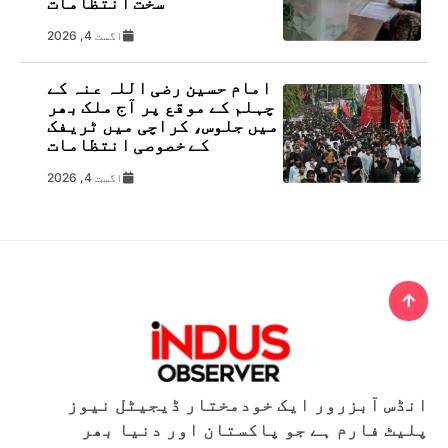
سخت انتظامات
اگست 4, 2026
امام حسین رضی اللہ عنہ کے
چہلم کے موقع پر آج ملک بھر
میں جلوس، کراچی میں ٹریفک
کے خصوصی انتظامات
اگست 4, 2026
انڈس آبزرور ایک خودمختار ڈیجیٹل نیوز
پلیٹ فارم ہے جو پاکستان اور دنیا بھر