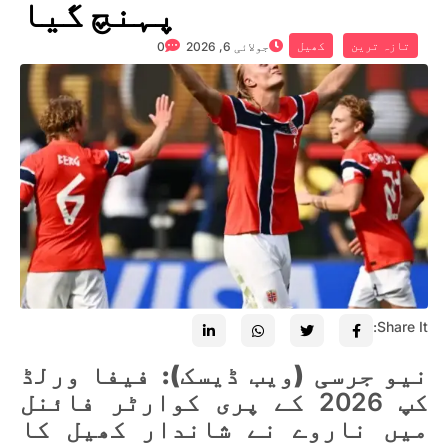
پہنچ گیا
تازہ ترین
کھیل
جولائی 6, 2026
0
Share It:
نیو جرسی (ویب ڈیسک):
فیفا ورلڈ
کپ 2026 کے پری کوارٹر فائنل
میں ناروے نے شاندار کھیل کا