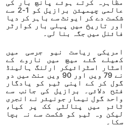
مظاہرہ کرتے ہوئے پانچ بار کی
عالمی چیمپئن برازیل کو 1-2 سے
شکست دے کر ایونٹ سے باہر کر دیا
اور تاریخ میں پہلی بار کوارٹر
فائنل میں جگہ بنا لی۔
امریکی ریاست نیو جرسی میں
کھیلے گئے میچ میں ناروے کے
اسٹار اسٹرائیکر ارلنگ ہالینڈ
نے 79 ویں اور 90 ویں منٹ میں دو
گول کر کے اپنی ٹیم کو یادگار
فتح دلائی۔ برازیل کی جانب سے
واحد گول نیمار جونیئر نے انجری
ٹائم میں پنالٹی کک پر کیا،
لیکن وہ ٹیم کو شکست سے نہ بچا
سکا۔