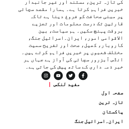
کی تازہ ترین، مستند اور غیر جانبدار
خبریں فراہم کرتا ہے۔ ہمارا مقصد سچائی
پر مبنی صحافت کو فروغ دینا ہے تاکہ
قارئین تک درست معلومات اور تجزیے
بروقت پہنچ سکیں۔ ہم سیاست، بین
الاقوامی امور، ایران۔اسرائیل جنگ،
کاروبار، کھیل، صحت اور تفریح سمیت
مختلف شعبوں پر خبریں فراہم کرتے ہیں۔
انڈس آبزرور سچائی کی آواز ہے جہاں ہر
خبر ذمہ داری کے ساتھ پیش کی جاتی ہے۔
مفید لنکس
صفحہ اول
تازہ ترین
پاکستان
ایران۔اسرائیل جنگ