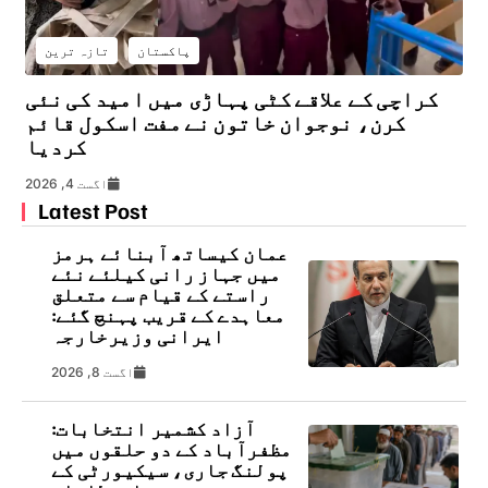
پاکستان
تازہ ترین
کراچی کے علاقے کٹی پہاڑی میں امید کی نئی
کرن، نوجوان خاتون نے مفت اسکول قائم
کردیا
اگست 4, 2026
Latest Post
عمان کیساتھ آبنائے ہرمز
میں جہاز رانی کیلئے نئے
راستے کے قیام سے متعلق
معاہدے کے قریب پہنچ گئے:
ایرانی وزیرخارجہ
اگست 8, 2026
آزاد کشمیر انتخابات:
مظفرآباد کے دو حلقوں میں
پولنگ جاری، سیکیورٹی کے