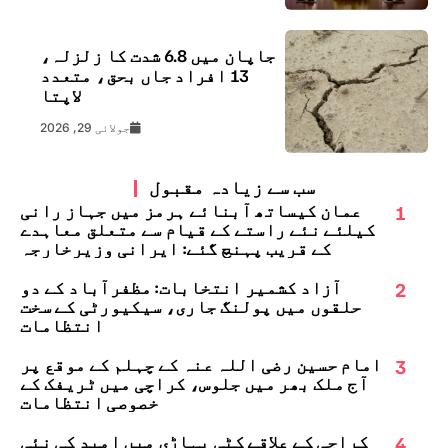
جاپان میں 6.8 شدت کا زلزلہ،
13 افراد جاں بحق، متعدد
لاپتا
جولائی 29, 2026
سب سے زیادہ مقبول
1
عمان کیساتھ آبنائے ہرمز میں جہاز رانی
کیلئے نئے راستے کے قیام سے متعلق معاہدے
کے قریب پہنچ گئے: ایرانی وزیرخارجہ
2
آزاد کشمیر انتخابات: مظفرآباد کے دو
حلقوں میں پولنگ جاری، سیکیورٹی کے سخت
انتظامات
3
امام حسین رضی اللہ عنہ کے چہلم کے موقع پر
آج ملک بھر میں جلوس، کراچی میں ٹریفک کے
خصوصی انتظامات
4
کراچی کے علاقے کٹی پہاڑی میں امید کی نئی