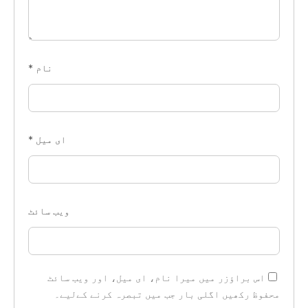
نام
*
ای میل
*
ویب‌ سائٹ
اس براؤزر میں میرا نام، ای میل، اور ویب سائٹ
محفوظ رکھیں اگلی بار جب میں تبصرہ کرنے کےلیے۔