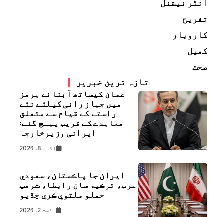
انٹر نیشنل
تفریح
کاروبار
کھیل
صحت
تازہ ترین خبریں
عمان کیساتھ آبنائے ہرمز
میں جہاز رانی کیلئے نئے
راستے کے قیام سے متعلق
معاہدے کے قریب پہنچ گئے:
ایرانی وزیرخارجہ
اگست 8, 2026
ايران جا پاڪستان، سعودي
عرب، ترڪيه سان رابطا، ٽرمپ
حملو ملتوي ڪري ڇڏيو
اگست 2, 2026