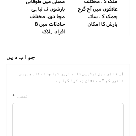
ملک کے مختلف
ممبئی میں طوفانی
علاقوں میں آج گرج
بارشوں نے تباہی
چمک کے ساتھ
مچا دی، مختلف
بارش کا امکان
حادثات میں 8
افراد ہلاک
جواب دیں
آپ کا ای میل ایڈریس شائع نہیں کیا جائے گا۔
ضروری
خانوں کو
*
سے نشان زد کیا گیا ہے
تبصرہ
*