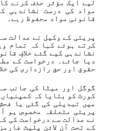
لیے ایک مؤثر حذف کرنے کا 
مواد کی درست نشاندہی کر
قانونی مواد محفوظ رہے۔
پریتی کے وکیل نے عدالت سے
کرتے ہوئے کہا کہ تمام وی
نشاندہی کیے گئے خلافِ قانو
دیا جائے۔ درخواست کے مطا
حقوق اور حق رازداری کی خلا
گوگل اور میٹا کی جانب سے
کورٹ کو بتایا کہ کمپنیاں 
میں تبدیلی کی گئی یا فحش
پریتی متعلقہ مخصوص یو آر
نے عدالت سے درخواست کی کہ
کے تحت آن لائن پلیٹ فارمز