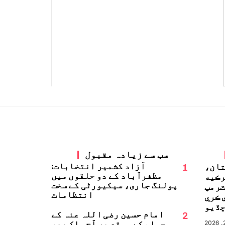
سب سے زیادہ مقبول
1
آزاد کشمیر انتخابات:
تان،
مظفرآباد کے دو حلقوں میں
رڪيه
پولنگ جاری، سیکیورٹی کے سخت
ٽرمپ
انتظامات
 ڪري
ڏيو
2
امام حسین رضی اللہ عنہ کے
چہلم کے موقع پر آج ملک بھر