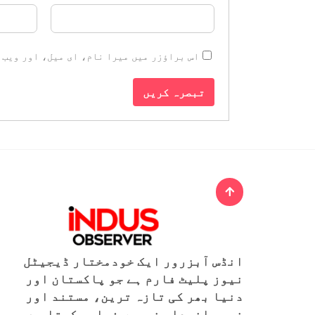
اس براؤزر میں میرا نام، ای میل، اور ویب 
انڈس آبزرور ایک خودمختار ڈیجیٹل
نیوز پلیٹ فارم ہے جو پاکستان اور
دنیا بھر کی تازہ ترین، مستند اور
غیر جانبدار خبریں فراہم کرتا ہے۔