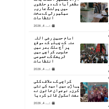
مظفرآباد کے دو حلقوں
میں پولنگ جاری،
سیکیورٹی کے سخت
انتظامات
اگست 4, 2026
امام حسین رضی اللہ
عنہ کے چہلم کے موقع
پر آج ملک بھر میں
جلوس، کراچی میں
ٹریفک کے خصوصی
انتظامات
اگست 4, 2026
کراچی کے علاقے کٹی
پہاڑی میں امید کی نئی
کرن، نوجوان خاتون نے
مفت اسکول قائم کردیا
اگست 4, 2026