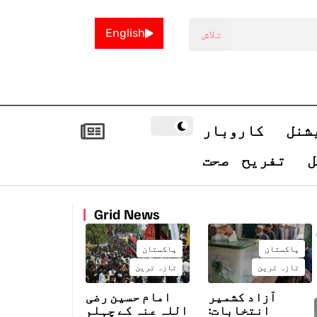
English
شنل
کاروبار
ل
تفریح
صحت
Grid News
پاکستان
پاکستان
تازہ ترین
تازہ ترین
آزاد کشمیر
امام حسین رضی
انتخابات:
اللہ عنہ کے چہلم