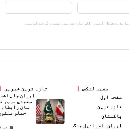
سائٹ محفوظ رکھیں اگلی بار جب میں تبصرہ کرنے کےلیے۔
مفید لنکس
تازہ ترین خبریں
ايران جا پاڪس
صفحہ اول
سعودي عرب، ت
تازہ ترین
سان رابطا، 
حملو ملتوي
پاکستان
ڇ
ایران۔اسرائیل جنگ
اگست 2, 2026