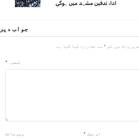
ادا، تدفین مشہد میں ہوگی
جواب دیں
روری خانوں کو
*
سے نشان زد کیا گیا ہے
تبصرہ
*
ای میل
*
ویب‌ سائٹ