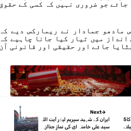
جائے جو ضروری نہیں کہ کسی کے حقوق
 مادھو جمادار نے ریمارکس دیے کہ
 انداز میں تیار کیا جانا چاہیے کہ
ہٹایا جائے اور حقیقی اور قانونی آن
Next
پاکستان اور ترکیہ تجارتی حجم کا5
ایران کے شہید سپریم لیڈر آیت اللہ
لئے
سید علی خامنہ ای کی نمازِ جناازہ