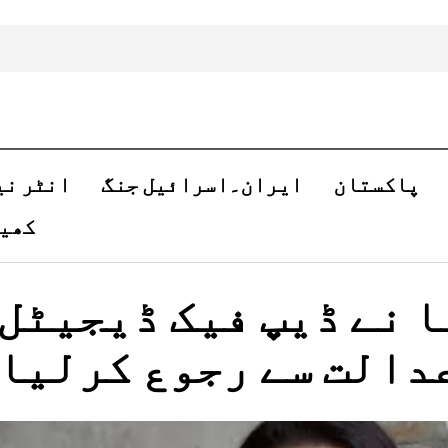
پاکستان
ایران۔اسرائیل جنگ
انٹر نی
کھی
 نے ڈیپ فیک ڈیجیٹل
عدالت سے رجوع کرلیا