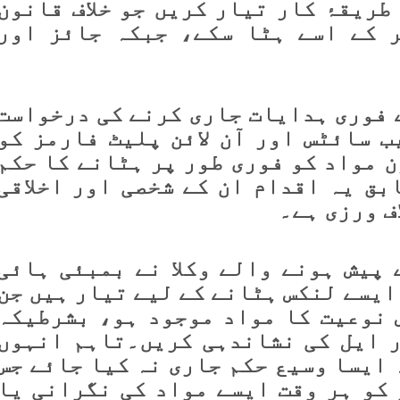
طریقۂ کار تیار کریں جو خلاف قانون
 کے اسے ہٹا سکے، جبکہ جائز اور
 فوری ہدایات جاری کرنے کی درخواست
ب سائٹس اور آن لائن پلیٹ فارمز کو
ن مواد کو فوری طور پر ہٹانے کا حکم
بق یہ اقدام ان کے شخصی اور اخلاقی
ف ورزی ہے۔
 پیش ہونے والے وکلا نے بمبئی ہائی
ایسے لنکس ہٹانے کے لیے تیار ہیں جن
 نوعیت کا مواد موجود ہو، بشرطیکہ
 ایل کی نشاندہی کریں۔تاہم انہوں
 ایسا وسیع حکم جاری نہ کیا جائے جس
 کو ہر وقت ایسے مواد کی نگرانی یا