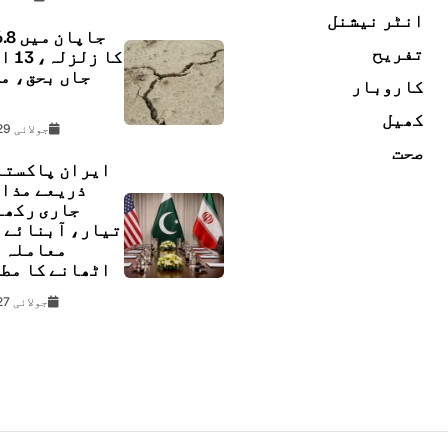
انٹر نیشنل
تفریح
کا زل
جاں بحق، م
کاروبار
ل
کھیل
جولائی 29, 2026
صحت
ایران پاکستا
ذریعے مذا
جاری رکھن
تیار، آبنائے 
معاملہ 
اٹھانے کا مط
جولائی 27, 2026