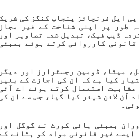
پی ایل فرنچائز پنجاب کنگز کی شریک
ہ طور پر اپنی شناخت کے غیر مجاز
ردہ ڈیپ فیک، تبدیل شدہ تصاویر اور
 قانونی کارروائی کرتے ہوئے بمبئی
گل، میٹا، ڈومین رجسٹرارز اور دیگر
تیار کیا ہے کہ ان کی اجازت کے بغیر
مشابہت استعمال کرتے ہوئے اے آئی
 آن لائن شیئر کیا گیا، جس سے ان کی
وئی۔
ران بمبئی ہائی کورٹ نے گوگل اور
 ایسے غیر قانونی مواد کو ہٹانے کے