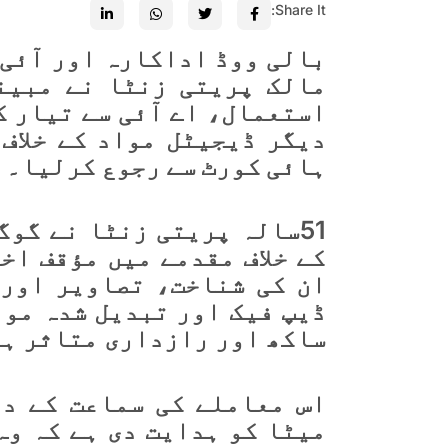
Share It:
بالی ووڈ اداکارہ اور آئی 
مالک پریتی زنٹا نے مبین
استعمال، اے آئی سے تیار ک
دیگر ڈیجیٹل مواد کے خلاف
ہائی کورٹ سے رجوع کرلیا۔
51سالہ پریتی زنٹا نے گو
کے خلاف مقدمے میں مؤقف اخ
ان کی شناخت، تصاویر اور 
ڈیپ فیک اور تبدیل شدہ مواد
ساکھ اور رازداری متاثر ہ
اس معاملے کی سماعت کے دو
میٹا کو ہدایت دی ہے کہ وہ