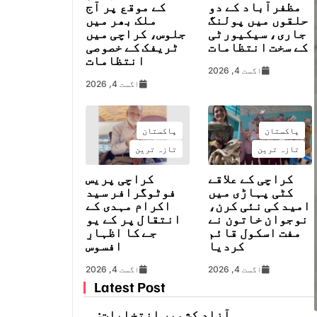
مظفرآباد کے دو
کے موقع پر آج
حلقوں میں پولنگ
ملک بھر میں
جاری، سیکیورٹی
جلوس، کراچی میں
کے سخت انتظامات
ٹریفک کے خصوصی
انتظامات
اگست 4, 2026
اگست 4, 2026
پاکستان
پاکستان
تازہ ترین
تازہ ترین
کراچی کے علاقے
کراچی پریس
کٹی پہاڑی میں
فوٹوگرافر سید
امید کی نئی کرن،
اکرام مہدی کے
نوجوان خاتون نے
انتقال پر کے یو
مفت اسکول قائم
جے کا اظہارِ
کردیا
افسوس
اگست 4, 2026
اگست 4, 2026
Latest Post
آزاد کشمیر انتخابات: