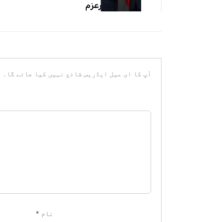
پرعزم
آپ کا ای میل ایڈریس شائع نہیں کیا جائے گا۔
ض
نام
*