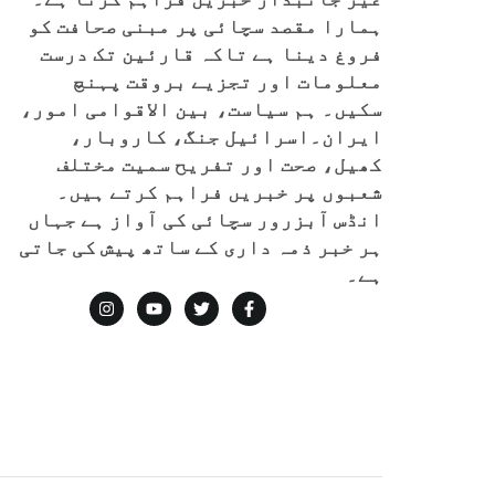
ہمارا مقصد سچائی پر مبنی صحافت کو
فروغ دینا ہے تاکہ قارئین تک درست
معلومات اور تجزیے بروقت پہنچ
سکیں۔ ہم سیاست، بین الاقوامی امور،
ایران۔اسرائیل جنگ، کاروبار،
کھیل، صحت اور تفریح سمیت مختلف
شعبوں پر خبریں فراہم کرتے ہیں۔
انڈس آبزرور سچائی کی آواز ہے جہاں
ہر خبر ذمہ داری کے ساتھ پیش کی جاتی
ہے۔