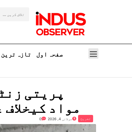
صفحہ اول
تازہ ترین
پریتی زنٹا
مواد کیخلاف 
تفریح
جولائی 4, 2026
0