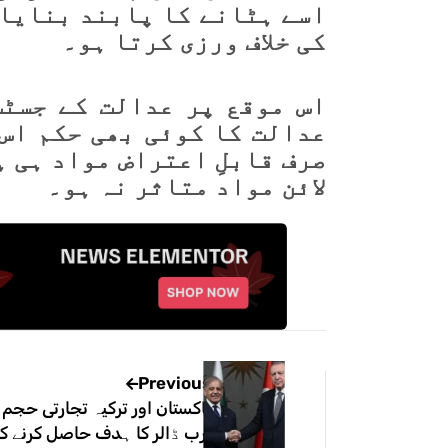
اسے ہٹانے کا پابند بنایا 
کی خلاف ورزی کرتا ہو۔
اس موقع پر عدالت کے جسٹس
عدالت کا کوئی بھی حکم اس
صرف قابلِ اعتراض مواد ہی 
لائن مواد متاثر نہ ہو۔
Previous
ارب ڈالر کا ہدف حاصل کرنے کی