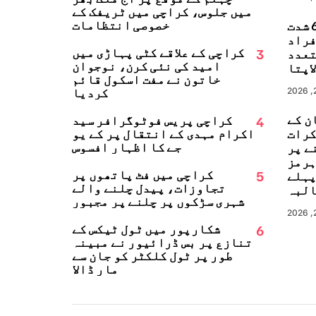
میں جلوس، کراچی میں ٹریفک کے
خصوصی انتظامات
جاپان میں 6.8 شدت
زلہ، 13 افراد
3
کراچی کے علاقے کٹی پہاڑی میں
تعدد
امید کی نئی کرن، نوجوان
اپتا
خاتون نے مفت اسکول قائم
کردیا
ن کے
4
کراچی پریس فوٹوگرافر سید
کرات
اکرام مہدی کے انتقال پر کے یو
جے کا اظہارِ افسوس
ے پر
ہرمز
5
کراچی میں فٹ پاتھوں پر
پہلے
تجاوزات، پیدل چلنے والے
البہ
شہری سڑکوں پر چلنے پر مجبور
6
شکارپور میں ٹول ٹیکس کے
تنازع پر بس ڈرائیور نے مبینہ
طور پر ٹول کلکٹر کو جان سے
مار ڈالا